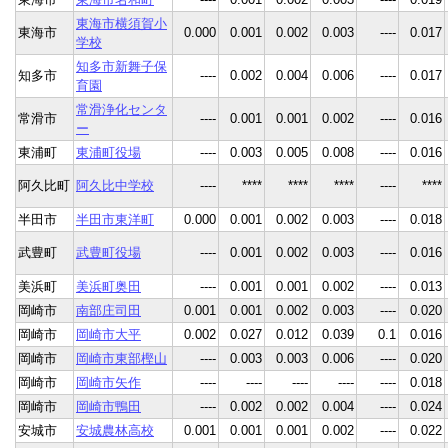
東海市横須賀小
東海市
0.000
0.001
0.002
0.003
----
0.017
学校
知多市新舞子保
知多市
----
0.002
0.004
0.006
----
0.017
育園
常滑浄化センタ
常滑市
----
0.001
0.001
0.002
----
0.016
ー
東浦町
東浦町役場
----
0.003
0.005
0.008
----
0.016
阿久比町
阿久比中学校
----
****
****
****
----
****
半田市
半田市東洋町
0.000
0.001
0.002
0.003
----
0.018
武豊町
武豊町役場
----
0.001
0.002
0.003
----
0.016
美浜町
美浜町奥田
----
0.001
0.001
0.002
----
0.013
岡崎市
南部庄司田
0.001
0.001
0.002
0.003
----
0.020
岡崎市
岡崎市大平
0.002
0.027
0.012
0.039
0.1
0.016
岡崎市
岡崎市東部樫山
----
0.003
0.003
0.006
----
0.020
岡崎市
岡崎市矢作
----
----
----
----
----
0.018
岡崎市
岡崎市鴨田
----
0.002
0.002
0.004
----
0.024
安城市
安城農林高校
0.001
0.001
0.001
0.002
----
0.022