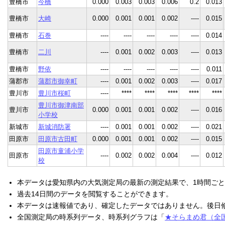
豊橋市
今橋
0.000
0.003
0.003
0.006
0.2
0.013
豊橋市
大崎
0.000
0.001
0.001
0.002
----
0.015
豊橋市
石巻
----
----
----
----
----
0.014
豊橋市
二川
----
0.001
0.002
0.003
----
0.013
豊橋市
野依
----
----
----
----
----
0.011
蒲郡市
蒲郡市御幸町
----
0.001
0.002
0.003
----
0.017
豊川市
豊川市桜町
----
****
****
****
****
****
豊川市御津南部
豊川市
0.000
0.001
0.001
0.002
----
0.016
小学校
新城市
新城消防署
----
0.001
0.001
0.002
----
0.021
田原市
田原市古田町
0.000
0.001
0.001
0.002
----
0.015
田原市童浦小学
田原市
----
0.002
0.002
0.004
----
0.012
校
本データは愛知県内の大気測定局の最新の測定結果で、1時間ご
過去14日間のデータを閲覧することができます。
本データは速報値であり、確定したデータではありません。後日
全国測定局の時系列データ、時系列グラフは「
★そらまめ君（全