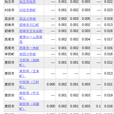
知立市
知立市役所
----
0.001
0.002
0.003
----
0.022
刈谷市
刈谷市寿町
----
0.001
0.002
0.003
----
0.023
高浜市
高浜小学校
----
0.002
0.003
0.005
----
0.019
碧南市
碧南市川口町
----
0.001
0.001
0.002
----
0.013
碧南市
碧南市文化会館
----
0.001
0.002
0.003
----
0.018
愛厚ホーム西尾
西尾市
----
0.002
0.002
0.004
----
0.017
苑
西尾市
西尾市一色町
----
0.001
0.002
0.003
----
0.016
幸田町
幸田小学校
----
0.001
0.001
0.002
----
0.018
北部局（加納
豊田市
----
0.001
0.001
0.002
----
0.012
町）
東部局（宝来
豊田市
----
----
----
----
----
0.013
町）
中部局（三軒
豊田市
0.000
0.002
0.001
0.003
----
0.021
町）
南部局（竹元
豊田市
----
0.001
0.002
0.003
----
0.019
町）
新田局（花園
豊田市
0.000
0.002
0.001
0.003
0.1
0.018
町）