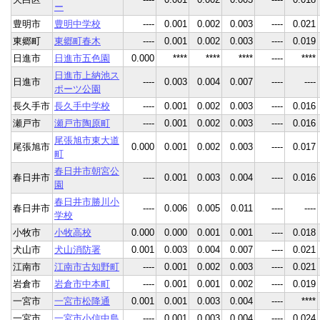
ー
豊明市
豊明中学校
----
0.001
0.002
0.003
----
0.021
東郷町
東郷町春木
----
0.001
0.002
0.003
----
0.019
日進市
日進市五色園
0.000
****
****
****
----
****
日進市上納池ス
日進市
----
0.003
0.004
0.007
----
----
ポーツ公園
長久手市
長久手中学校
----
0.001
0.002
0.003
----
0.016
瀬戸市
瀬戸市陶原町
----
0.001
0.002
0.003
----
0.016
尾張旭市東大道
尾張旭市
0.000
0.001
0.002
0.003
----
0.017
町
春日井市朝宮公
春日井市
----
0.001
0.003
0.004
----
0.016
園
春日井市勝川小
春日井市
----
0.006
0.005
0.011
----
----
学校
小牧市
小牧高校
0.000
0.000
0.001
0.001
----
0.018
犬山市
犬山消防署
0.001
0.003
0.004
0.007
----
0.021
江南市
江南市古知野町
----
0.001
0.002
0.003
----
0.021
岩倉市
岩倉市中本町
----
0.001
0.001
0.002
----
0.019
一宮市
一宮市松降通
0.001
0.001
0.003
0.004
----
****
一宮市
一宮市小信中島
----
0.001
0.003
0.004
----
0.024