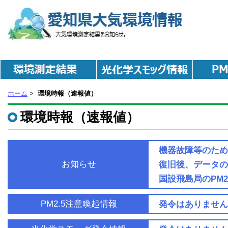
ペ
ペ
ペ
ペ
こ
こ
こ
こ
ー
ー
ー
ー
こ
こ
こ
こ
ジ
ジ
ジ
ジ
か
か
か
か
内
内
内
内
ら
ら
ら
ら
移
移
移
移
ペ
デ
局
連
動
動
動
動
ー
ー
区
絡
用
用
用
用
ジ
タ
分
先
の
の
の
の
の
の
の
で
リ
リ
リ
リ
本
説
説
す。
ン
ン
ン
ン
文
明
明
ホーム
>
環境時報（速報値）
ク
ク
ク
ク
で
で
で
で
で
で
で
す。
す。
す。
環境時報（速報値）
す。
す。
す。
す。
本
デ
局
連
文
ー
分
絡
機器故障等のため
へ
タ
類
先
移
の
の
へ
お知らせ
復旧後、データの
動。
説
説
移
国設飛島局のPM
明
明
動。
へ
へ
移
移
PM2.5注意喚起情報
発令はありません
動。
動。