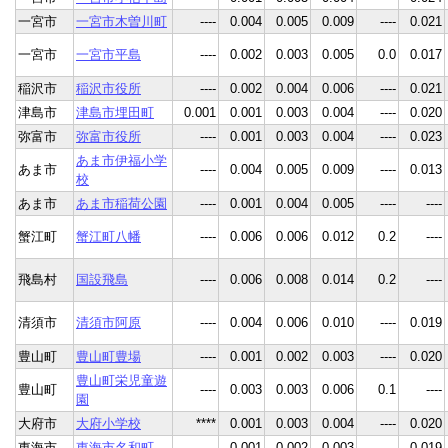
一宮市
一宮市木曽川町
----
0.004
0.005
0.009
----
0.021
一宮市
一宮市平島
----
0.002
0.003
0.005
0.0
0.017
稲沢市
稲沢市役所
----
0.002
0.004
0.006
----
0.021
津島市
津島市埋田町
0.001
0.001
0.003
0.004
----
0.020
弥富市
弥富市役所
----
0.001
0.003
0.004
----
0.023
あま市伊福小学
あま市
----
0.004
0.005
0.009
----
0.013
校
あま市
あま市稲荷公園
----
0.001
0.004
0.005
----
----
蟹江町
蟹江町八幡
----
0.006
0.006
0.012
0.2
----
飛島村
国設飛島
----
0.006
0.008
0.014
0.2
----
清須市
清須市阿原
----
0.004
0.006
0.010
----
0.019
豊山町
豊山町豊場
----
0.001
0.002
0.003
----
0.020
豊山町栄児童遊
豊山町
----
0.003
0.003
0.006
0.1
----
園
大府市
大府小学校
****
0.001
0.003
0.004
----
0.020
東海市
東海市名和町
----
0.001
0.002
0.003
----
0.019