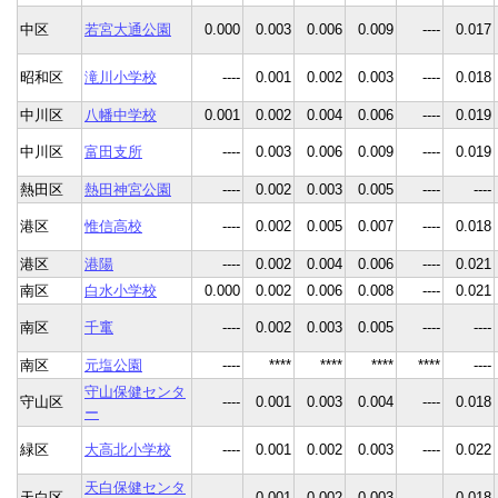
中区
若宮大通公園
0.000
0.003
0.006
0.009
----
0.017
昭和区
滝川小学校
----
0.001
0.002
0.003
----
0.018
中川区
八幡中学校
0.001
0.002
0.004
0.006
----
0.019
中川区
富田支所
----
0.003
0.006
0.009
----
0.019
熱田区
熱田神宮公園
----
0.002
0.003
0.005
----
----
港区
惟信高校
----
0.002
0.005
0.007
----
0.018
港区
港陽
----
0.002
0.004
0.006
----
0.021
南区
白水小学校
0.000
0.002
0.006
0.008
----
0.021
南区
千竃
----
0.002
0.003
0.005
----
----
南区
元塩公園
----
****
****
****
****
----
守山保健センタ
守山区
----
0.001
0.003
0.004
----
0.018
ー
緑区
大高北小学校
----
0.001
0.002
0.003
----
0.022
天白保健センタ
天白区
----
0.001
0.002
0.003
----
0.018