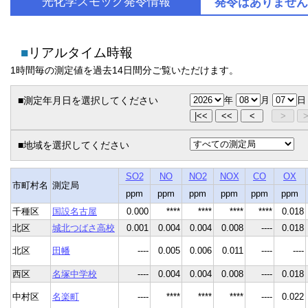
光化学スモッグ発令情報
発令はありません
■
リアルタイム時報
1時間毎の測定値を過去14日間分ご覧いただけます。
年
月
■測定年月日を選択してください
■地域を選択してください
SO2
NO
NO2
NOX
CO
OX
市町村名
測定局
ppm
ppm
ppm
ppm
ppm
ppm
千種区
国設名古屋
0.000
****
****
****
****
0.018
北区
城北つばさ高校
0.001
0.004
0.004
0.008
----
0.018
北区
田幡
----
0.005
0.006
0.011
----
----
西区
名塚中学校
----
0.004
0.004
0.008
----
0.018
中村区
名楽町
----
****
****
****
----
0.022