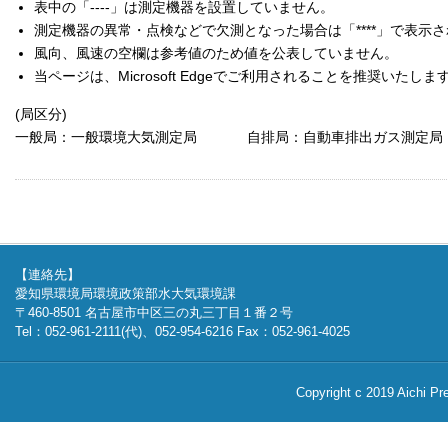
表中の「----」は測定機器を設置していません。
測定機器の異常・点検などで欠測となった場合は「****」で表示
風向、風速の空欄は参考値のため値を公表していません。
当ページは、Microsoft Edgeでご利用されることを推奨いたしま
(局区分)
一般局：一般環境大気測定局
自排局：自動車排出ガス測定局
【連絡先】
愛知県環境局環境政策部水大気環境課
〒460-8501 名古屋市中区三の丸三丁目１番２号
Tel：052-961-2111(代)、052-954-6216 Fax：052-961-4025
Copyright c 2019 Aichi Pre